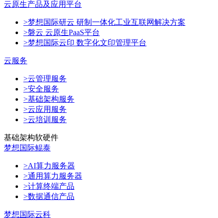
云原生产品及应用平台
>梦想国际研云 研制一体化工业互联网解决方案
>磐云 云原生PaaS平台
>梦想国际云印 数字化文印管理平台
云服务
>云管理服务
>安全服务
>基础架构服务
>云应用服务
>云培训服务
基础架构软硬件
梦想国际鲲泰
>AI算力服务器
>通用算力服务器
>计算终端产品
>数据通信产品
梦想国际云科