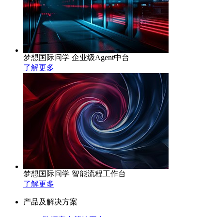
梦想国际问学 企业级Agent中台
了解更多
梦想国际问学 智能流程工作台
了解更多
产品及解决方案