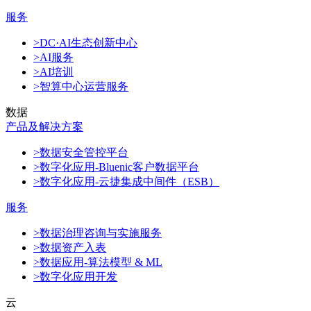
服务
>DC·AI生态创新中心
>AI服务
>AI培训
>智算中心运营服务
数据
产品及解决方案
>数据安全管控平台
>数字化应用-Bluenic客户数据平台
>数字化应用-云捷集成中间件（ESB）
服务
>数据治理咨询与实施服务
>数据资产入表
>数据应用-算法模型 & ML
>数字化应用开发
云