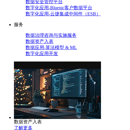
数据安全管控平台
数字化应用-Bluenic客户数据平台
数字化应用-云捷集成中间件（ESB）
服务
数据治理咨询与实施服务
数据资产入表
数据应用-算法模型 & ML
数字化应用开发
数据资产入表
了解更多