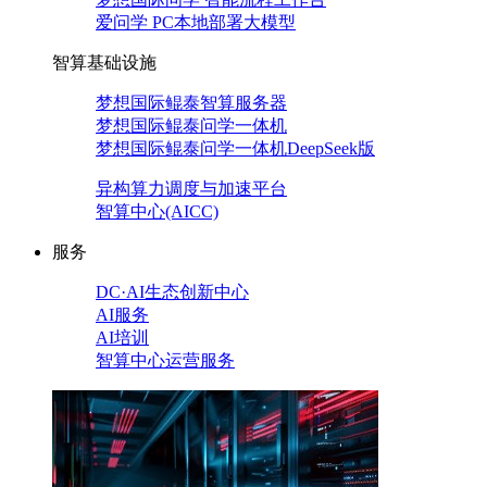
爱问学 PC本地部署大模型
智算基础设施
梦想国际鲲泰智算服务器
梦想国际鲲泰问学一体机
梦想国际鲲泰问学一体机DeepSeek版
异构算力调度与加速平台
智算中心(AICC)
服务
DC·AI生态创新中心
AI服务
AI培训
智算中心运营服务