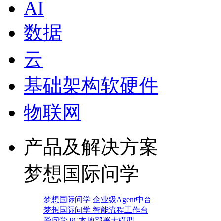
AI
数据
云
基础架构软硬件
物联网
产品及解决方案
梦想国际问学
梦想国际问学 企业级Agent中台
梦想国际问学 智能流程工作台
爱问学 PC本地部署大模型