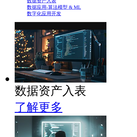
数据资产入表
数据应用-算法模型 & ML
数字化应用开发
数据资产入表
了解更多