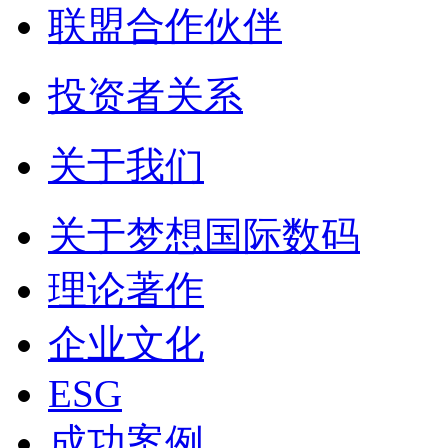
联盟合作伙伴
投资者关系
关于我们
关于梦想国际数码
理论著作
企业文化
ESG
成功案例