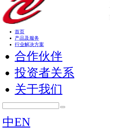
首页
产品及服务
行业解决方案
合作伙伴
投资者关系
关于我们
中
EN